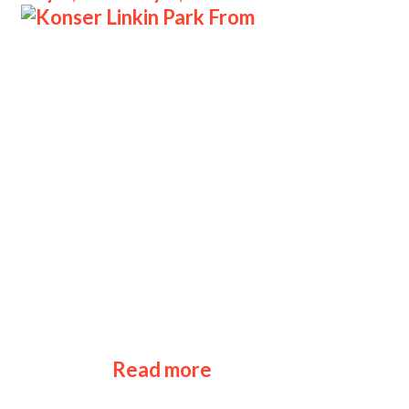
Konser Linkin Park From Konser
Linkin Park From Zero World Tour
Konser yang berlangsung di Stadion
Madya Gelora Bung Karno ini menjadi
satu-satunya pertunjukan mereka di
Asia Tenggara, menjadikannya
momen istimewa bagi para penggemar
di kawasan ini. Antusiasme
Penggemar dan Penjualan Tiket Sejak
pengumuman resmi konser pada
November 2024, antusiasme
penggemar begitu tinggi. Tiket
Konser
presale …
Read more
Linkin