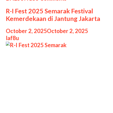
Kembalinya
R-I Fest 2025 Semarak Festival
Vokalis
Kemerdekaan di Jantung Jakarta
October 2, 2025
October 2, 2025
by
laf8u
R-I Fest 2025 Semarak R-I Fest 2025
Semarak Festival Kemerdekaan di
Jantung Jakarta, Jakarta kembali
bersiap menyambut perayaan Hari
Kemerdekaan Indonesia dengan cara
yang spektakuler melalui gelaran R-I
Fest 2025. Festival tahunan ini akan
berlangsung selama tiga hari, mulai