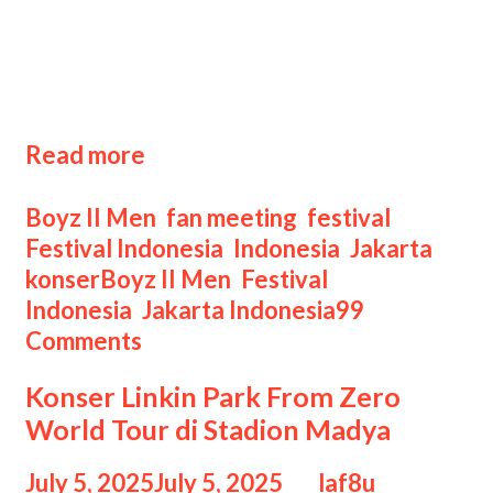
Pada tahun 2025 ini, grup legendaris
asal Amerika Serikat, Boyz II Men,
menggelar konser spektakuler
bertajuk “Back to Harmony Tour” di
Istora Senayan, Kompleks Gelora …
Boyz
Read more
II
Men
Categories
Boyz II Men
,
fan meeting
,
festival
,
di
Festival Indonesia
,
Indonesia
,
Jakarta
,
Istora
Tags
konser
Boyz II Men
,
Festival
Senayan:
Indonesia
,
Jakarta Indonesia
99
Malam
Comments
Nostalgia
Konser Linkin Park From Zero
Penuh
World Tour di Stadion Madya
Harmoni
July 5, 2025
July 5, 2025
by
laf8u