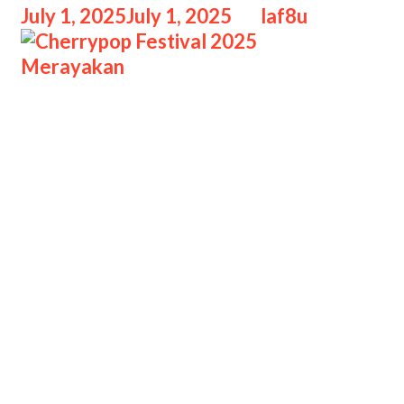
July 1, 2025
July 1, 2025
by
laf8u
Cherrypop Festival 2025 Merayakan
Cherrypop Festival 2025 Merayakan
Subkultur dan Musik Alternatif, Pada
9–10 Agustus 2025, Yogyakarta
kembali menjadi pusat perhatian
pecinta musik dan budaya alternatif
melalui gelaran Cherrypop Festival
2025. Diselenggarakan oleh
Swasembada Kreasi, festival ini bukan
sekadar ajang musik, melainkan
perayaan ekosistem kreatif anak
muda yang mencakup musisi, perupa,