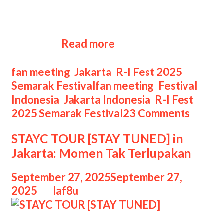
dari 15 hingga 17 Agustus 2025,
berlokasi di Parkir Barat JIExpo
Kemayoran. Sebagai salah satu
R-
festival …
Read more
I
Fest
Categories
fan meeting
,
Jakarta
,
R-I Fest 2025
2025
Tags
Semarak Festival
fan meeting
,
Festival
Semarak
Indonesia
,
Jakarta Indonesia
,
R-I Fest
Festival
2025 Semarak Festival
23 Comments
Kemerdekaan
STAYC TOUR [STAY TUNED] in
di
Jakarta: Momen Tak Terlupakan
Jantung
Jakarta
September 27, 2025
September 27,
2025
by
laf8u