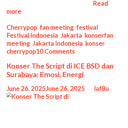
pembuat film, pegiat kuliner, …
Read
Cherrypop
more
Festival
2025
Categories
Cherrypop
,
fan meeting
,
festival
,
Merayakan
Tags
Festival Indonesia
,
Jakarta
,
konser
fan
Subkultur
meeting
,
Jakarta Indonesia
,
konser
dan
cherrypop
10 Comments
Musik
Konser The Script di ICE BSD dan
Alternatif
Surabaya: Emosi, Energi
June 26, 2025
June 26, 2025
by
laf8u
Konser The Script di Konser The
Script di ICE BSD dan Surabaya: Emosi,
Energi, Kabar gembira datang bagi