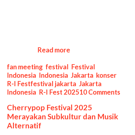
Fest 2025. Festival tahunan ini akan
berlangsung selama tiga hari, mulai
dari 15 hingga 17 Agustus 2025,
berlokasi di Parkir Barat JIExpo
Kemayoran. Sebagai salah satu
R-
festival …
Read more
I
Fest
Categories
fan meeting
,
festival
,
Festival
2025
Indonesia
,
Indonesia
,
Jakarta
,
konser
,
Semarak
Tags
R-I Fest
festival jakarta
,
Jakarta
Festival
Indonesia
,
R-I Fest 2025
10 Comments
Kemerdekaan
Cherrypop Festival 2025
di
Merayakan Subkultur dan Musik
Jantung
Alternatif
Jakarta