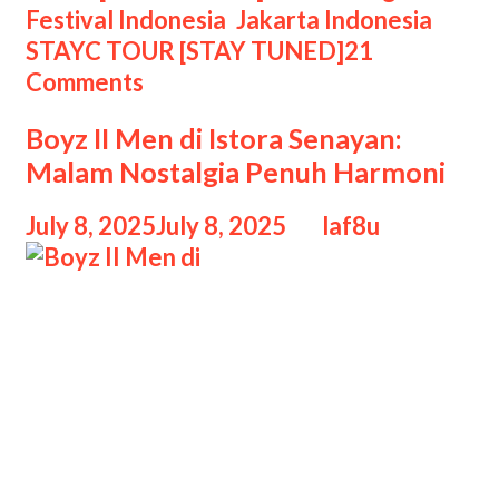
Jakarta:
Festival Indonesia
,
Jakarta Indonesia
,
Momen
STAYC TOUR [STAY TUNED]
21
Tak
Comments
Terlupakan
Boyz II Men di Istora Senayan:
Malam Nostalgia Penuh Harmoni
July 8, 2025
July 8, 2025
by
laf8u
Boyz II Men di Boyz II Men di Istora
Senayan: Malam Nostalgia Penuh
Harmoni, Jakarta kembali menjadi
saksi dari konser megah yang
menghidupkan kenangan indah
generasi 90-an dan awal 2000-an.