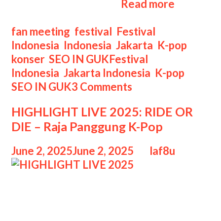
SEO
momen spesial yang …
Read more
IN
GUK
Categories
fan meeting
,
festival
,
Festival
ASIA
Indonesia
,
Indonesia
,
Jakarta
,
K-pop
,
FANMEE
Tags
konser
,
SEO IN GUK
Festival
TOUR
Indonesia
,
Jakarta Indonesia
,
K-pop
,
‘HEART
SEO IN GUK
3 Comments
COOKIE’
HIGHLIGHT LIVE 2025: RIDE OR
DIE – Raja Panggung K-Pop
June 2, 2025
June 2, 2025
by
laf8u
HIGHLIGHT LIVE 2025 Konser
HIGHLIGHT LIVE 2025: RIDE OR DIE
– Raja Panggung K-Pop, Setelah