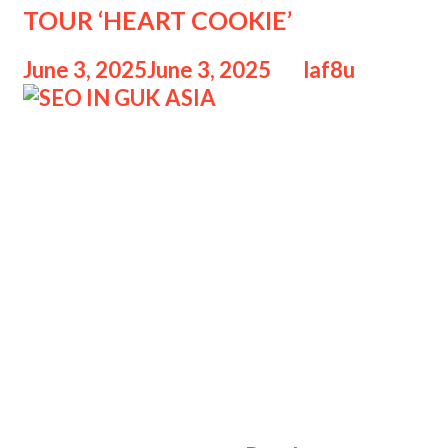
TOUR ‘HEART COOKIE’
Emosi,
Energi
June 3, 2025
June 3, 2025
by
laf8u
SEO IN GUK ASIA SEO IN GUK ASIA
FANMEETING TOUR ‘HEART
COOKIE’, Di tahun 2025, bintang
multitalenta asal Korea Selatan Seo
In Guk kembali menyapa para
penggemarnya dalam tur fanmeeting
bertajuk “HEART COOKIE”. Setelah
sukses dengan berbagai proyek
akting dan musik, penyanyi sekaligus
aktor ini meluncurkan tur Asia yang
sangat dinanti-nantikan, menandai