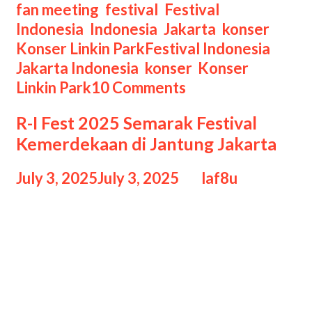
Park
Categories
fan meeting
,
festival
,
Festival
From
Indonesia
,
Indonesia
,
Jakarta
,
konser
,
Zero
Tags
Konser Linkin Park
Festival Indonesia
,
World
Jakarta Indonesia
,
konser
,
Konser
Tour
Linkin Park
10 Comments
di
R-I Fest 2025 Semarak Festival
Stadion
Kemerdekaan di Jantung Jakarta
Madya
July 3, 2025
July 3, 2025
by
laf8u
R-I Fest 2025 Semarak R-I Fest 2025
Semarak Festival Kemerdekaan di
Jantung Jakarta, Jakarta kembali
bersiap menyambut perayaan Hari
Kemerdekaan Indonesia dengan cara
yang spektakuler melalui gelaran R-I