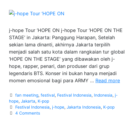
j-hope Tour ‘HOPE ON j-hope Tour ‘HOPE ON THE
STAGE’ in Jakarta: Panggung Harapan, Setelah
sekian lama dinanti, akhirnya Jakarta terpilih
menjadi salah satu kota dalam rangkaian tur global
‘HOPE ON THE STAGE’ yang dibawakan oleh j-
hope, rapper, penari, dan produser dari grup
legendaris BTS. Konser ini bukan hanya menjadi
j-
momen emosional bagi para ARMY …
Read more
hope
Tour
Categories
fan meeting
,
festival
,
Festival Indonesia
,
Indonesia
,
j-
‘HOPE
hope
,
Jakarta
,
K-pop
Tags
Festival Indonesia
,
j-hope
,
Jakarta Indonesia
,
K-pop
ON
4 Comments
THE
STAGE
in