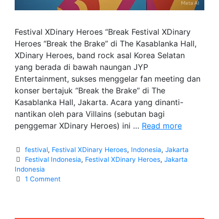
Festival XDinary Heroes “Break Festival XDinary
Heroes “Break the Brake” di The Kasablanka Hall,
XDinary Heroes, band rock asal Korea Selatan
yang berada di bawah naungan JYP
Entertainment, sukses menggelar fan meeting dan
konser bertajuk “Break the Brake” di The
Kasablanka Hall, Jakarta. Acara yang dinanti-
nantikan oleh para Villains (sebutan bagi
Festival
penggemar XDinary Heroes) ini …
Read more
XDinary
Heroes
Categories
festival
,
Festival XDinary Heroes
,
Indonesia
,
Jakarta
Tags
“Break
Festival Indonesia
,
Festival XDinary Heroes
,
Jakarta
Indonesia
the
1 Comment
Brake”
di
The
Kasablan