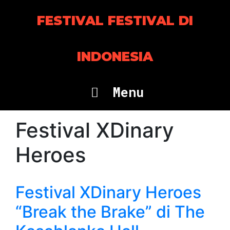
Skip
to
FESTIVAL FESTIVAL DI
content
INDONESIA
Menu
Festival XDinary
Heroes
Festival XDinary Heroes
“Break the Brake” di The