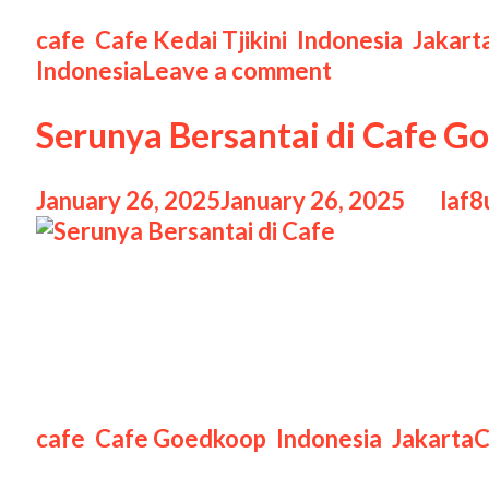
Categories
cafe
,
Cafe Kedai Tjikini
,
Indonesia
,
Jakart
Indonesia
Leave a comment
Serunya Bersantai di Cafe 
January 26, 2025
January 26, 2025
by
laf8
Serunya Bersantai di Cafe Serunya Bersa
asing lagi bagi para pencinta kopi dan kul
suasana unik yang memadukan kehangatan
hanya mempertahankan pesonanya tetapi
Categories
T
cafe
,
Cafe Goedkoop
,
Indonesia
,
Jakarta
C