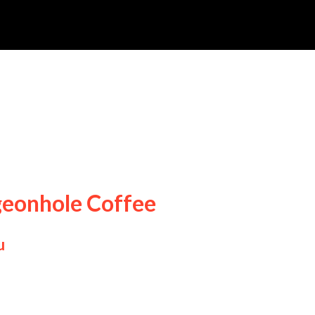
geonhole Coffee
u
ntai di Cafe Pigeonhole Coffee, Cafe bukan h