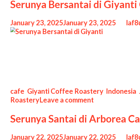
Serunya Bersantai di Giyanti
January 23, 2025
January 23, 2025
by
laf8
Serunya Bersantai di Giyanti Serunya Bers
kekurangan tempat seru untuk bersantai, t
perhatian hingga tahun 2024 adalah Giya
berkualitas dengan atmosfer vintage yang
Categories
cafe
,
Giyanti Coffee Roastery
,
Indonesia
,
Roastery
Leave a comment
Serunya Santai di Arborea C
January 22, 2025
January 22, 2025
by
laf8