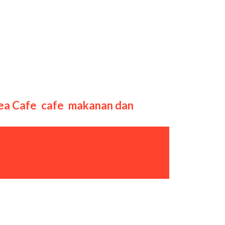
h kesibukan kota besar yang
utuhan. Arborea Cafe, sebuah
rsantai di tengah nuansa hijau
ea Cafe
,
cafe
,
makanan dan