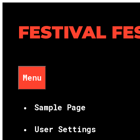
Skip
to
content
FESTIVAL FE
Menu
Sample Page
User Settings