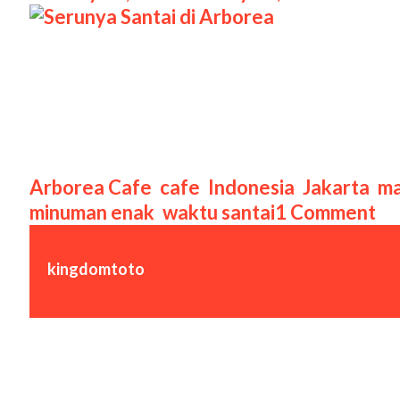
Serunya Santai di Arborea Serunya Santai
sering kali terasa melelahkan, menemuka
kafe yang terletak di kawasan strategis 
yang asri. Pada tahun 2024, Arborea Caf
Categories
Arborea Cafe
,
cafe
,
Indonesia
,
Jakarta
,
ma
minuman enak
,
waktu santai
1 Comment
kingdomtoto