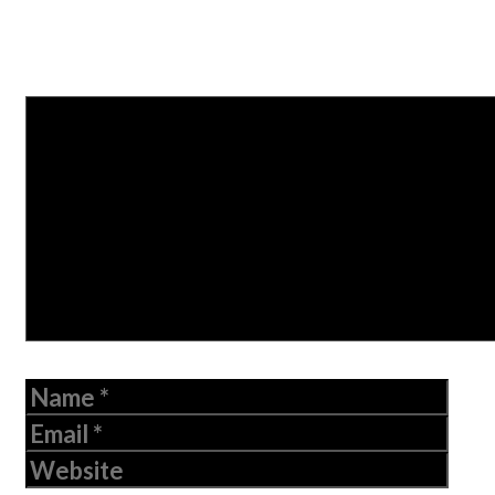
Leave a Comment
Comment
Name
Email
Website