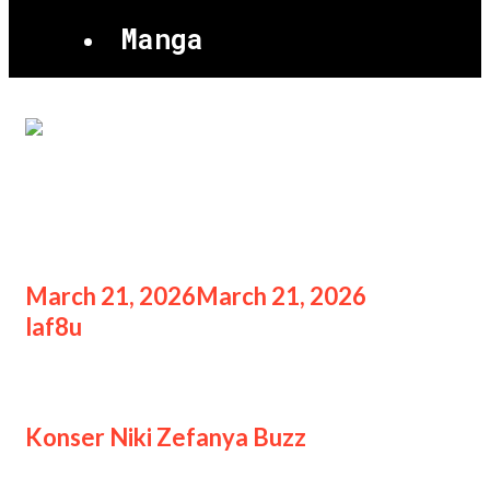
Manga
Konser Niki Zefanya Buzz
Tour di BCIS, Jakarta Utara
March 21, 2026
March 21, 2026
by
laf8u
Konser Niki Zefanya Buzz
Konser Niki Zefanya Buzz
Tour di
BCIS, Jakarta Utara, Tanggal 22