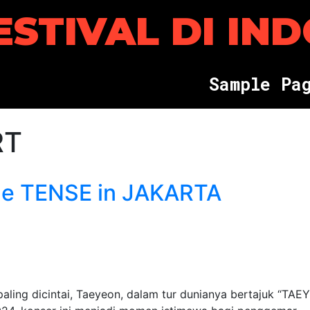
ESTIVAL DI IN
S
a
m
p
l
e
P
a
RT
 TENSE in JAKARTA
ng dicintai, Taeyeon, dalam tur dunianya bertajuk “TA