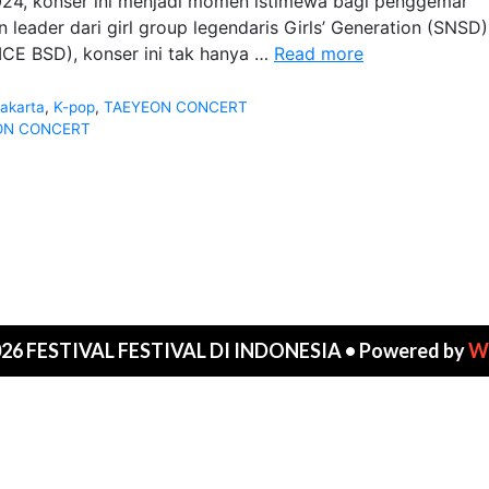
24, konser ini menjadi momen istimewa bagi penggemar
leader dari girl group legendaris Girls’ Generation (SNSD) 
TAEYEON
ICE BSD), konser ini tak hanya …
Read more
CONCERT
The
Jakarta
,
K-pop
,
TAEYEON CONCERT
TENSE
ON CONCERT
in
JAKARTA
026 FESTIVAL FESTIVAL DI INDONESIA
• Powered by
W