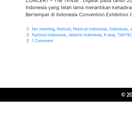
CONCERT – The TENSE”. Digelar pada tahun 20
Indonesia yang telah lama menantikan kehadiran 
Bertempat di Indonesia Convention Exhibition (
Categories
fan meeting
,
festival
,
Festival Indonesia
,
Indonesia
,
Tags
Festival Indonesia
,
Jakarta Indonesia
,
K-pop
,
TAEYE
1 Comment
© 2