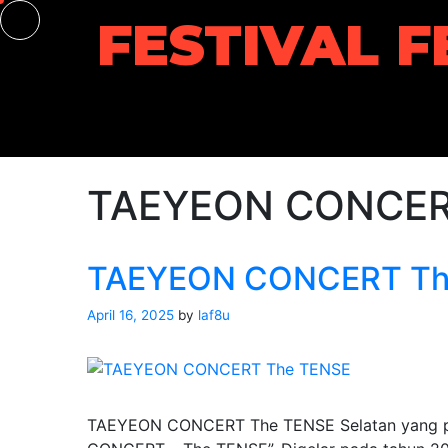
Skip
FESTIVAL F
to
content
TAEYEON CONCE
TAEYEON CONCERT The
April 16, 2025
by
laf8u
TAEYEON CONCERT The TENSE Selatan yang pali