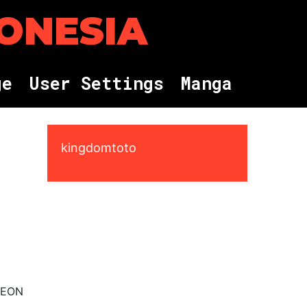
DONESIA
g
e
U
s
e
r
S
e
t
t
i
n
g
s
M
a
n
g
a
kingdomtoto
EYEON