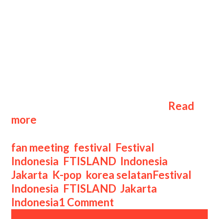
Maret 2024, FTISLAND, band rock
asal Korea Selatan, menggelar konser
bertajuk “2024 FTISLAND LIVE ‘HEY
DAY’ IN JAKARTA” di The Kasablanka
Hall, Jakarta. Acara ini menjadi
momen yang dinantikan oleh para
penggemar, mengingat ini adalah
salah satu penampilan mereka …
Read
Festival
more
FTISLAND
Live
Categories
fan meeting
,
festival
,
Festival
“HEY
Indonesia
,
FTISLAND
,
Indonesia
,
DAY”
Tags
Jakarta
,
K-pop
,
korea selatan
Festival
di
Indonesia
,
FTISLAND
,
Jakarta
The
Indonesia
1 Comment
Kasablanka