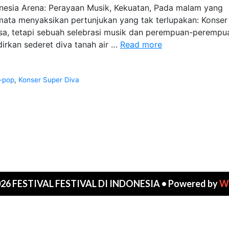
onesia Arena: Perayaan Musik, Kekuatan, Pada malam yang
 mata menyaksikan pertunjukan yang tak terlupakan: Konser
asa, tetapi sebuah selebrasi musik dan perempuan-perempu
Konser
dirkan sederet diva tanah air …
Read more
Super
Diva
di
-pop
,
Konser Super Diva
Indonesia
Arena:
Perayaan
Musik,
Kekuatan
026 FESTIVAL FESTIVAL DI INDONESIA
• Powered by
W