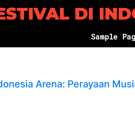
ESTIVAL DI IN
S
a
m
p
l
e
P
a
ndonesia Arena: Perayaan Musi