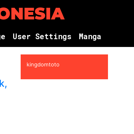
DONESIA
g
e
U
s
e
r
S
e
t
t
i
n
g
s
M
a
n
g
a
kingdomtoto
k,