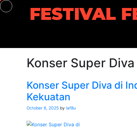
Skip
FESTIVAL F
to
content
Konser Super Diva
Konser Super Diva di I
Kekuatan
October 6, 2025
by
laf8u