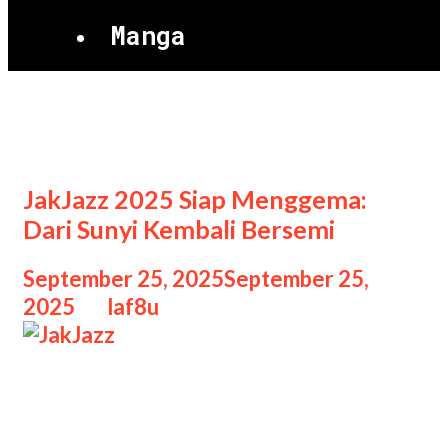
Manga
JakJazz
JakJazz 2025 Siap Menggema:
Dari Sunyi Kembali Bersemi
September 25, 2025
September 25,
2025
by
laf8u
JakJazz 2025 hadir dengan tagline
“Dari Sunyi Kembali Bersemi”,
membawa misi menghormati warisan