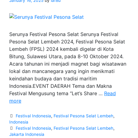
January 16, 2025
by
laf8u
Serunya Festival Pesona Selat Serunya Festival
Pesona Selat Lembeh 2024, Festival Pesona Selat
Lembeh (FPSL) 2024 kembali digelar di Kota
Bitung, Sulawesi Utara, pada 8-10 Oktober 2024.
Acara tahunan ini menjadi magnet bagi wisatawan
lokal dan mancanegara yang ingin menikmati
keindahan budaya dan tradisi maritim
Indonesia.EVENT DAERAH Tema dan Makna
Festival Mengusung tema “Let’s Share …
Read
Serunya
more
Festival
Pesona
Categories
Festival Indonesia
,
Festival Pesona Selat Lembeh
,
Selat
Indonesia
Tags
Festival Indonesia
,
Festival Pesona Selat Lembeh
,
Lembeh
Jakarta Indonesia
2024