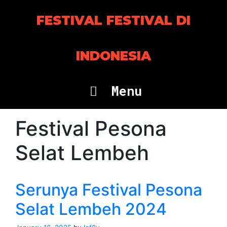
Skip
to
FESTIVAL FESTIVAL DI
content
INDONESIA
Menu
Festival Pesona
Selat Lembeh
Serunya Festival Pesona
Selat Lembeh 2024