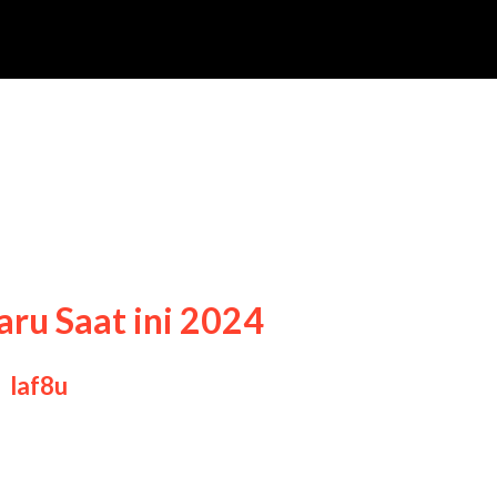
aru Saat ini 2024
y
laf8u
estival Jenang Terbaru Saat ini 2024, Festiv