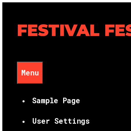
Skip
to
content
FESTIVAL FE
Menu
Sample Page
User Settings