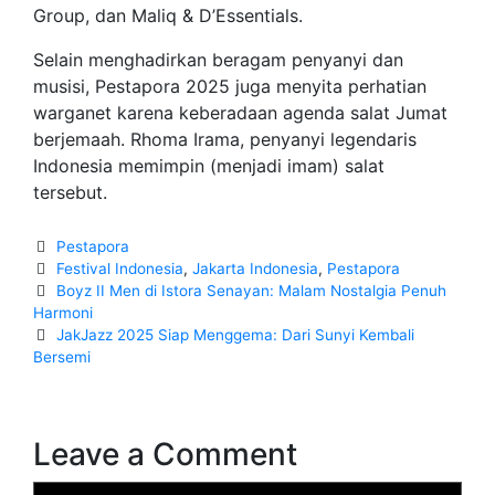
Group, dan Maliq & D’Essentials.
Selain menghadirkan beragam penyanyi dan
musisi, Pestapora 2025 juga menyita perhatian
warganet karena keberadaan agenda salat Jumat
berjemaah. Rhoma Irama, penyanyi legendaris
Indonesia memimpin (menjadi imam) salat
tersebut.
Categories
Pestapora
Tags
Festival Indonesia
,
Jakarta Indonesia
,
Pestapora
Post
Boyz II Men di Istora Senayan: Malam Nostalgia Penuh
navigation
Harmoni
JakJazz 2025 Siap Menggema: Dari Sunyi Kembali
Bersemi
Leave a Comment
Comment