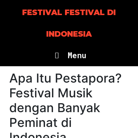
Skip
to
FESTIVAL FESTIVAL DI
content
INDONESIA
Menu
Apa Itu Pestapora?
Festival Musik
dengan Banyak
Peminat di
Indonesia