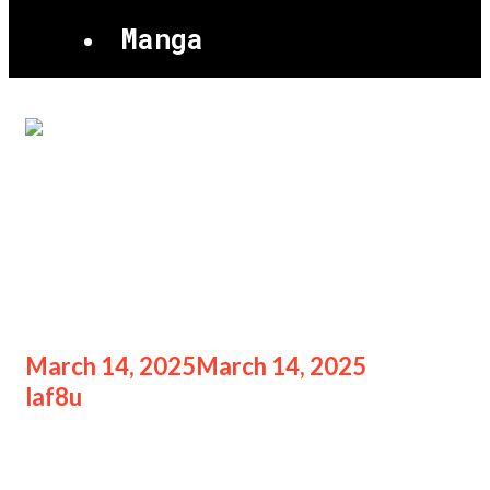
Manga
Fanmeeting TREASURE
RELAY TOUR [REBOOT] IN
JAKARTA
March 14, 2025
March 14, 2025
by
laf8u
Fanmeeting TREASURE RELAY
TOUR