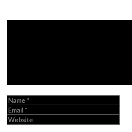
Leave a Comment
Comment
Name
Email
Website