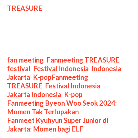
TREASURE
untuk penggemar.
Biasanya, mereka menampilkan video
khusus, menyanyikan lagu spesial,
atau bahkan memberikan hadiah
eksklusif kepada TEUME yang hadir.
Categories
fan meeting
,
Fanmeeting TREASURE
,
festival
,
Festival Indonesia
,
Indonesia
,
Tags
Jakarta
,
K-pop
Fanmeeting
TREASURE
,
Festival Indonesia
,
Jakarta Indonesia
,
K-pop
Post
Fanmeeting Byeon Woo Seok 2024:
navigation
Momen Tak Terlupakan
Fanmeet Kyuhyun Super Junior di
Jakarta: Momen bagi ELF