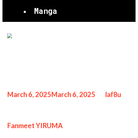
Manga
Fanmeet YIRUMA World
Tour Live in Jakarta 2024:
Malam Magis
March 6, 2025
March 6, 2025
by
laf8u
Fanmeet YIRUMA World Tour
Fanmeet YIRUMA
World Tour Live in
Jakarta 2024: Malam Magis, Yiruma,