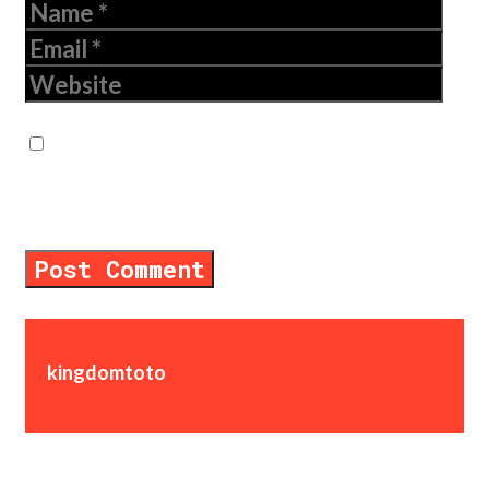
Name
Email
Website
Save my name, email, and website in
this browser for the next time I
comment.
kingdomtoto