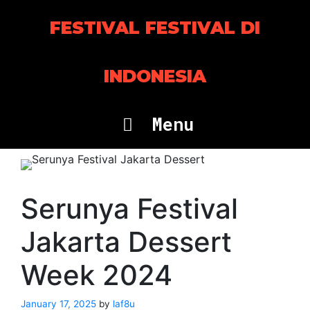
Skip
to
FESTIVAL FESTIVAL DI
content
INDONESIA
Menu
Serunya Festival
Jakarta Dessert
Week 2024
January 17, 2025
by
laf8u