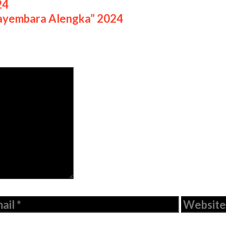
24
Sayembara Alengka” 2024
ail
Website