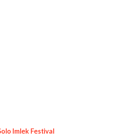
rofesional. Salah satu demo
at mencoba membuatnya sendiri.
lampion yang dipasang lebih
 Jenderal Sudirman dan Pasar
ncak perayaan Imlek. Kombinasi
biasa yang mengundang decak
Solo Imlek Festival