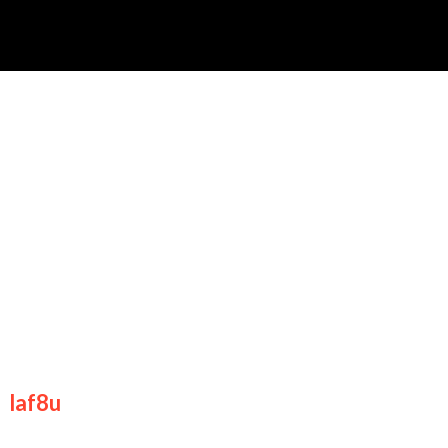
lek Festival Ter
akuler
y
laf8u