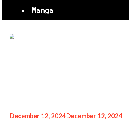
Manga
Serunya Solo Im
Perayaan Spekt
December 12, 2024
December 12, 2024
b