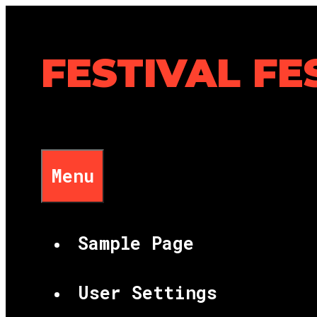
Skip
to
content
FESTIVAL FE
Menu
Sample Page
User Settings