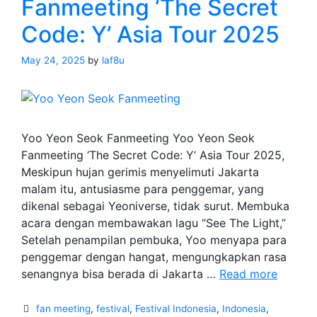
Fanmeeting ‘The Secret
Code: Y’ Asia Tour 2025
May 24, 2025
by
laf8u
Yoo Yeon Seok Fanmeeting Yoo Yeon Seok
Fanmeeting ‘The Secret Code: Y’ Asia Tour 2025,
Meskipun hujan gerimis menyelimuti Jakarta
malam itu, antusiasme para penggemar, yang
dikenal sebagai Yeoniverse, tidak surut. Membuka
acara dengan membawakan lagu “See The Light,”
Setelah penampilan pembuka, Yoo menyapa para
penggemar dengan hangat, mengungkapkan rasa
Yoo
senangnya bisa berada di Jakarta …
Read more
Yeon
Seok
Categories
fan meeting
,
festival
,
Festival Indonesia
,
Indonesia
,