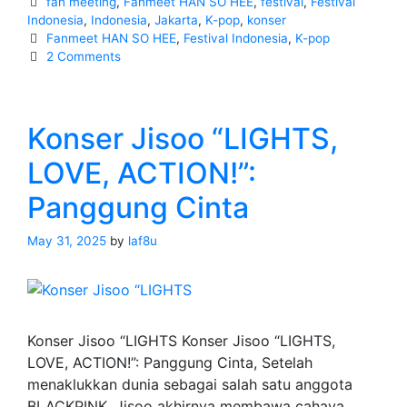
Categories
fan meeting
,
Fanmeet HAN SO HEE
,
festival
,
Festival
HEE
Indonesia
,
Indonesia
,
Jakarta
,
K-pop
,
konser
Tags
Fanmeet HAN SO HEE
,
Festival Indonesia
,
K-pop
1ST
2 Comments
FANMEETING
WORLD
TOUR
Konser Jisoo “LIGHTS,
LOVE, ACTION!”:
Panggung Cinta
May 31, 2025
by
laf8u
Konser Jisoo “LIGHTS Konser Jisoo “LIGHTS,
LOVE, ACTION!”: Panggung Cinta, Setelah
menaklukkan dunia sebagai salah satu anggota
BLACKPINK, Jisoo akhirnya membawa cahaya