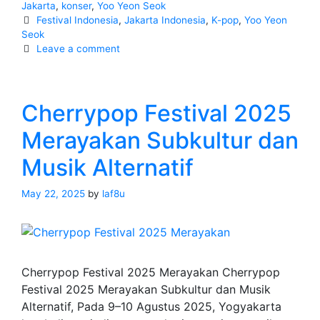
Fanmee
Jakarta
,
konser
,
Yoo Yeon Seok
Tags
Festival Indonesia
,
Jakarta Indonesia
,
K-pop
,
Yoo Yeon
‘The
Seok
Secret
Leave a comment
Code:
Y’
Asia
Cherrypop Festival 2025
Tour
2025
Merayakan Subkultur dan
Musik Alternatif
May 22, 2025
by
laf8u
Cherrypop Festival 2025 Merayakan Cherrypop
Festival 2025 Merayakan Subkultur dan Musik
Alternatif, Pada 9–10 Agustus 2025, Yogyakarta