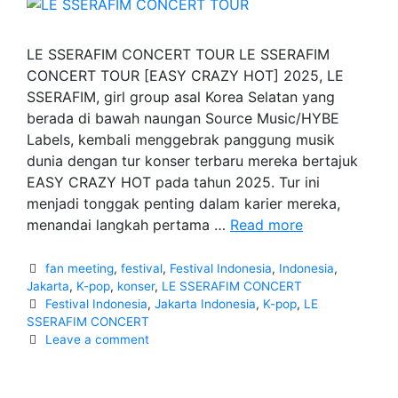
LE SSERAFIM CONCERT TOUR LE SSERAFIM
CONCERT TOUR [EASY CRAZY HOT] 2025, LE
SSERAFIM, girl group asal Korea Selatan yang
berada di bawah naungan Source Music/HYBE
Labels, kembali menggebrak panggung musik
dunia dengan tur konser terbaru mereka bertajuk
EASY CRAZY HOT pada tahun 2025. Tur ini
menjadi tonggak penting dalam karier mereka,
LE
menandai langkah pertama …
Read more
SSERAFIM
CONCERT
Categories
fan meeting
,
festival
,
Festival Indonesia
,
Indonesia
,
TOUR
Jakarta
,
K-pop
,
konser
,
LE SSERAFIM CONCERT
Tags
Festival Indonesia
,
Jakarta Indonesia
,
K-pop
,
LE
[EASY
SSERAFIM CONCERT
CRAZY
Leave a comment
HOT]
2025