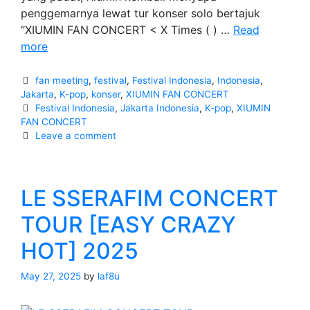
penggemarnya lewat tur konser solo bertajuk
“XIUMIN FAN CONCERT < X Times ( ) …
Read
XIUMIN
more
FAN
CONCERT
Categories
fan meeting
,
festival
,
Festival Indonesia
,
Indonesia
,
<
Jakarta
,
K-pop
,
konser
,
XIUMIN FAN CONCERT
Tags
Festival Indonesia
,
Jakarta Indonesia
,
K-pop
,
XIUMIN
X
FAN CONCERT
Times
Leave a comment
(
)
>
LE SSERAFIM CONCERT
ASIA
TOUR
TOUR [EASY CRAZY
2025
HOT] 2025
May 27, 2025
by
laf8u