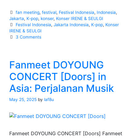
IRENE
&
Categories
fan meeting
,
festival
,
Festival Indonesia
,
Indonesia
,
SEULGI
Jakarta
,
K-pop
,
konser
,
Konser IRENE & SEULGI
Tags
Festival Indonesia
,
Jakarta Indonesia
,
K-pop
,
Konser
Concert
IRENE & SEULGI
Tour
3 Comments
[BALANCE]
in
ASIA
Fanmeet DOYOUNG
2025
CONCERT [Doors] in
Asia: Perjalanan Musik
May 25, 2025
by
laf8u
Fanmeet DOYOUNG CONCERT [Doors] Fanmeet