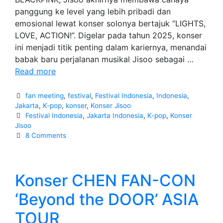
panggung ke level yang lebih pribadi dan
emosional lewat konser solonya bertajuk “LIGHTS,
LOVE, ACTION!”. Digelar pada tahun 2025, konser
ini menjadi titik penting dalam kariernya, menandai
babak baru perjalanan musikal Jisoo sebagai …
Konser
Read more
Jisoo
“LIGHTS,
Categories
fan meeting
,
festival
,
Festival Indonesia
,
Indonesia
,
LOVE,
Jakarta
,
K-pop
,
konser
,
Konser Jisoo
Tags
Festival Indonesia
,
Jakarta Indonesia
,
K-pop
,
Konser
ACTION!”:
Jisoo
Panggung
8 Comments
Cinta
Konser CHEN FAN-CON
‘Beyond the DOOR’ ASIA
TOUR