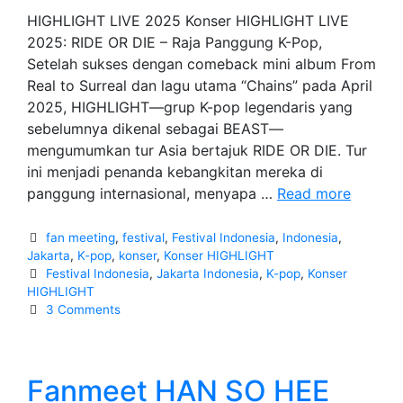
HIGHLIGHT LIVE 2025 Konser HIGHLIGHT LIVE
2025: RIDE OR DIE – Raja Panggung K-Pop,
Setelah sukses dengan comeback mini album From
Real to Surreal dan lagu utama “Chains” pada April
2025, HIGHLIGHT—grup K-pop legendaris yang
sebelumnya dikenal sebagai BEAST—
mengumumkan tur Asia bertajuk RIDE OR DIE. Tur
ini menjadi penanda kebangkitan mereka di
HIGHLI
panggung internasional, menyapa …
Read more
LIVE
2025:
Categories
fan meeting
,
festival
,
Festival Indonesia
,
Indonesia
,
RIDE
Jakarta
,
K-pop
,
konser
,
Konser HIGHLIGHT
Tags
Festival Indonesia
,
Jakarta Indonesia
,
K-pop
,
Konser
OR
HIGHLIGHT
DIE
3 Comments
–
Raja
Panggu
Fanmeet HAN SO HEE
K-