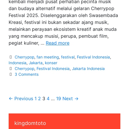
kembali menjadi pusat perhatian pecinta musik
dan budaya alternatif melalui gelaran Cherrypop
Festival 2025. Diselenggarakan oleh Swasembada
Kreasi, festival ini bukan sekadar ajang musik,
melainkan perayaan ekosistem kreatif anak muda
yang mencakup musisi, perupa, pembuat film,
Cherrypop
pegiat kuliner, …
Read more
Festival
2025
Categories
Cherrypop
,
fan meeting
,
festival
,
Festival Indonesia
,
Merayakan
Indonesia
,
Jakarta
,
konser
Tags
Cherrypop
,
Festival Indonesia
,
Jakarta Indonesia
Subkultur
3 Comments
dan
Musik
Alternatif
Post
← Previous
1
2
3
4
…
19
Next →
navigation
kingdomtoto