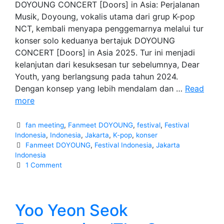
DOYOUNG CONCERT [Doors] in Asia: Perjalanan
Musik, Doyoung, vokalis utama dari grup K-pop
NCT, kembali menyapa penggemarnya melalui tur
konser solo keduanya bertajuk DOYOUNG
CONCERT [Doors] in Asia 2025. Tur ini menjadi
kelanjutan dari kesuksesan tur sebelumnya, Dear
Youth, yang berlangsung pada tahun 2024.
Dengan konsep yang lebih mendalam dan …
Read
Fanmeet
more
DOYOUNG
CONCERT
Categories
fan meeting
,
Fanmeet DOYOUNG
,
festival
,
Festival
[Doors]
Indonesia
,
Indonesia
,
Jakarta
,
K-pop
,
konser
Tags
Fanmeet DOYOUNG
,
Festival Indonesia
,
Jakarta
in
Indonesia
Asia:
1 Comment
Perjalanan
Musik
Yoo Yeon Seok