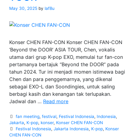
May 30, 2025
by
laf8u
Konser CHEN FAN-CON Konser CHEN FAN-CON
‘Beyond the DOOR’ ASIA TOUR, Chen, vokalis
utama dari grup K-pop EXO, memulai tur fan-con
pertamanya bertajuk “Beyond the DOOR” pada
tahun 2024. Tur ini menjadi momen istimewa bagi
Chen dan para penggemarnya, yang dikenal
sebagai EXO-L dan Soondingies, untuk saling
berbagi kasih dan kenangan tak terlupakan.
Konser
Jadwal dan …
Read more
CHEN
FAN-
Categories
fan meeting
,
festival
,
Festival Indonesia
,
Indonesia
,
CON
Jakarta
,
K-pop
,
konser
,
Konser CHEN FAN-CON
Tags
Festival Indonesia
,
Jakarta Indonesia
,
K-pop
,
Konser
‘Beyond
CHEN FAN-CON
the